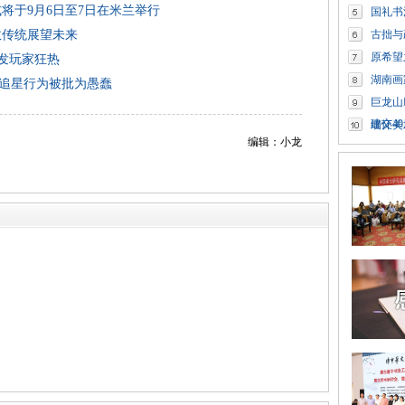
式将于9月6日至7日在米兰举行
国礼书
敬传统展望未来
古拙与
原希望
引发玩家狂热
湖南画
追星行为被批为愚蠢
巨龙山
建交4
缅怀美
编辑：小龙