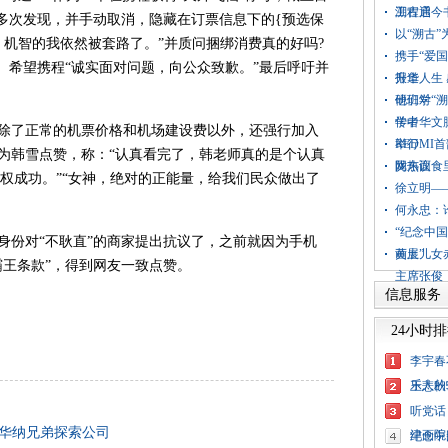
工程启
溯古通今
经多次发现，并手动取消，隐藏在订票信息下的{预选保
以“溯古”
，机智的我依然被套路了。”并质问捆绑消费真的好吗?
携手“爱
。希望携程“诚实面对问题，向公众致歉。”最后呼吁并
报道
升华人生
研班学
他们对“
学者
传中华文
了正常的机票价格和机场建设费以外，还强行加入
举行
REDM
言为韩雪点赞，称：“认真看完了，韩老师真的是个认真
网热议
陇东面食
维权成功。”“女神，绝对的正能量，给我们民众做出了
徐立明—
何永忠：
“纪念中
份对“不耿直”的商家提出抗议了，之前就因为手机
画展”
黄土儿女
霸王条款”，得到网友一致点赞。
主席张俊
信息服务
24小时
李宇春
乐人的
王悲秋
听党话
华纳兄弟探索公司
津画院
纪念中