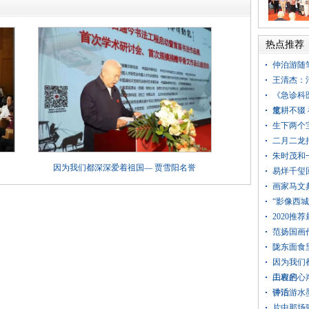
热点推荐
仲泊游随
王清杰：
《急诊科
度
笔耕不辍
生下两个
二月二龙
朱时茂和
因为我们都深深爱着祖国— 贾雪阳名誉
易烊千玺
画家马文
“影像西
2020推
范扬国画
陇东面食
因为我们
工程启
由衷的心
讲话
仲泊游水
片中那场