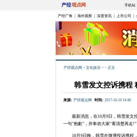
手机站
产经广角
|
海外观察
|
深度资讯
|
上市公司
|
产经观点网
>
文化娱乐
>
>
正文
韩雪发文控诉携程
来源:
产经观点网
时间:
2017-10-10 14:46
最新消息，在10月9日，韩雪发文控
一句“抱歉”，并奉劝大家“看清楚再走!”
10月9日晚，韩雪在微博投诉携程，