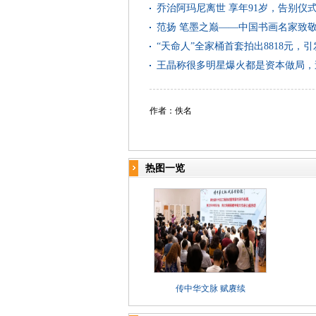
乔治阿玛尼离世 享年91岁，告别仪
范扬 笔墨之巅——中国书画名家致
“天命人”全家桶首套拍出8818元，
王晶称很多明星爆火都是资本做局，
作者：佚名
热图一览
传中华文脉 赋赓续