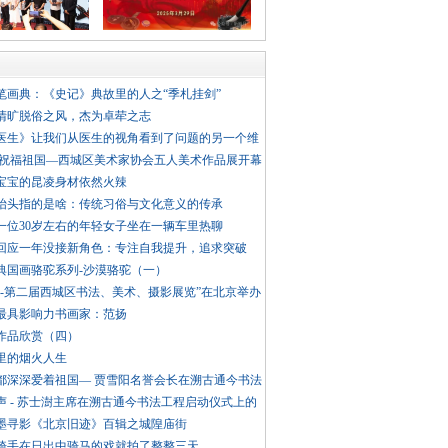
笔画典：《史记》典故里的人之“季札挂剑”
清旷脱俗之风，杰为卓荦之志
医生》让我们从医生的视角看到了问题的另一个维
 祝福祖国—西城区美术家协会五人美术作品展开幕
宝宝的昆凌身材依然火辣
抬头指的是啥：传统习俗与文化意义的传承
一位30岁左右的年轻女子坐在一辆车里热聊
回应一年没接新角色：专注自我提升，追求突破
典国画骆驼系列-沙漠骆驼（一）
城-第二届西城区书法、美术、摄影展览”在北京举办
荐最具影响力书画家：范扬
作品欣赏（四）
里的烟火人生
都深深爱着祖国— 贾雪阳名誉会长在溯古通今书法
声 - 苏士澍主席在溯古通今书法工程启动仪式上的
墨寻影《北京旧迹》百辑之城隍庙街
骑手在日出中骑马的戏就拍了整整三天