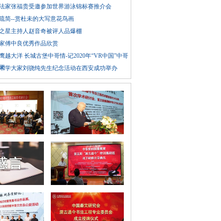
法家张福贵受邀参加世界游泳锦标赛推介会
疏简--赏杜未的大写意花鸟画
之星主持人赵音奇被评人品爆棚
家傅中良优秀作品欣赏
鹰越大洋 长城古堡中哥情-记2020年“VR中国”中哥
0周
术学大家刘骁纯先生纪念活动在西安成功举办