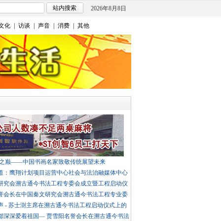
2026年8月8日
文化
|
访谈
|
声音
|
消费
|
其他
墨之巅——中国书画名家致敬传统展望未来
道：鹰翔计划项目运营中心社会与法治融媒体中心
研究会溯古通今书法工程专委会成立暨工程启动仪
誉会长在中国秦文研究会溯古通今书法工程专业委
声 - 苏士澍主席在溯古通今书法工程启动仪式上的
都深深爱着祖国— 贾雪阳名誉会长在溯古通今书法