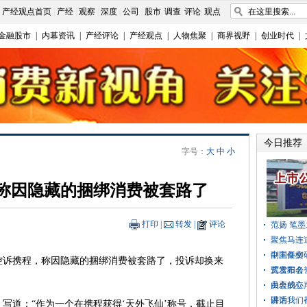
|
产经观点首页
|
产经
|
观察
|
深度
|
公司
|
股市
|
调查
|
评论
|
观点
金融股市
|
内幕资讯
|
产经评论
|
产经观点
|
人物焦聚
|
商界视野
|
创业时代
|
今日推荐
字号：
大
中
小
 称因隐藏的捆绑消费被套路了
打印
|
转发
|
评论
范扬 笔
聚焦马连
副主任柳
中国秦文
诉携程，称因隐藏的捆绑消费被套路了，投诉却换来
式发布会
贾雪阳名
员会成立
由衷的心
讲话
因为我们
写道：“作为一个在携程获得‘天外飞仙’称号，截止目