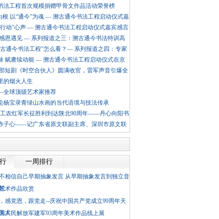
书法工程首次规模捐赠甲骨文作品活动荣誉榜
为根 以“通今”为魂 — 溯古通今书法工程启动仪式嘉
国行动”心声 — 溯古通今书法工程启动仪式嘉宾感言
 感恩遇见 — 系列报道之三：溯古通今书法特训高
溯古通今书法工程”怎么看？— 系列报道之四：专家
脉 赋赓续动能 — 溯古通今书法工程启动仪式在京
I首部短剧《时空合伙人》圆满收官，雷军声音引爆全
里的烟火人生
—全球顶级艺术家推荐
论杨宝录青绿山水画的当代语境与技法传承
国工农红军长征胜利到达陕北90周年——丹心向阳书
赤子心——记广东省原文联副主席、深圳市原文联
排行
一周排行
不相信自己早期抽象发言 从早期抽象发言到独立音
蜕
艺术作品欣赏
，感党恩，跟党走--庆祝中国共产党成立99周年天
美术
国人民解放军建军93周年美术作品线上展