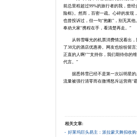
前总里程超过99%的旅行者的我，曾
险框}。然而，百密一疏。心碎的发现
也曾投诉过，但一句“抱歉”，别无其他
奉劝大家“携程在手，看清楚再走。”
从韩雪曝光的机票消费情况看出，除
了38元的酒店优惠劵。网友也纷纷留
正直的人啊!”“支持你，我们期待你的
代言。”
据悉韩雪已经不是第一次以明星的身
流量被强行清零而在微博怒斥运营商“
相关文章:
好莱坞巨头易主：派拉蒙天舞拟收购