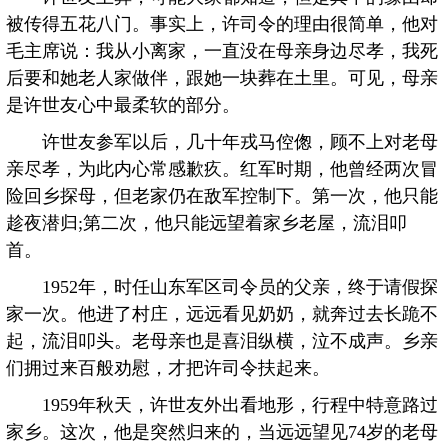
被传得五花八门。事实上，许司令的理由很简单，他对
毛主席说：我从小离家，一直没在母亲身边尽孝，我死
后要和她老人家做伴，跟她一块葬在土里。可见，母亲
是许世友心中最柔软的部分。
许世友参军以后，几十年戎马倥偬，顾不上对老母
亲尽孝，为此内心常感歉疚。红军时期，他曾经两次冒
险回乡探母，但老家仍在敌军控制下。第一次，他只能
趁夜潜归;第二次，他只能远望着家乡老屋，流泪叩
首。
1952年，时任山东军区司令员的父亲，终于请假探
家一次。他进了村庄，远远看见奶奶，就奔过去长跪不
起，流泪叩头。老母亲也是喜泪纵横，泣不成声。乡亲
们拥过来百般劝慰，才把许司令扶起来。
1959年秋天，许世友外出看地形，行程中特意路过
家乡。这次，他是突然归来的，当远远望见74岁的老母