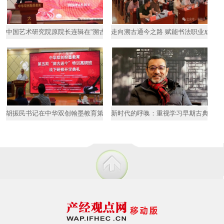
中国艺术研究院原院长连辑在“溯古通今”书法特训高研班线下研修
走向溯古通今之路 赋能书法职业成才—
胡振民书记在中华双创翰墨教育第五期“溯古通今”书法高研班“线
新时代的呼唤：重视学习早期古典书法