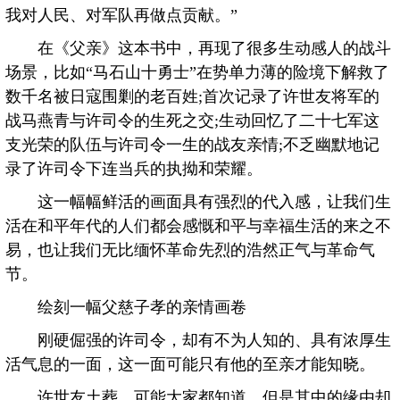
我对人民、对军队再做点贡献。”
在《父亲》这本书中，再现了很多生动感人的战斗
场景，比如“马石山十勇士”在势单力薄的险境下解救了
数千名被日寇围剿的老百姓;首次记录了许世友将军的
战马燕青与许司令的生死之交;生动回忆了二十七军这
支光荣的队伍与许司令一生的战友亲情;不乏幽默地记
录了许司令下连当兵的执拗和荣耀。
这一幅幅鲜活的画面具有强烈的代入感，让我们生
活在和平年代的人们都会感慨和平与幸福生活的来之不
易，也让我们无比缅怀革命先烈的浩然正气与革命气
节。
绘刻一幅父慈子孝的亲情画卷
刚硬倔强的许司令，却有不为人知的、具有浓厚生
活气息的一面，这一面可能只有他的至亲才能知晓。
许世友土葬，可能大家都知道，但是其中的缘由却