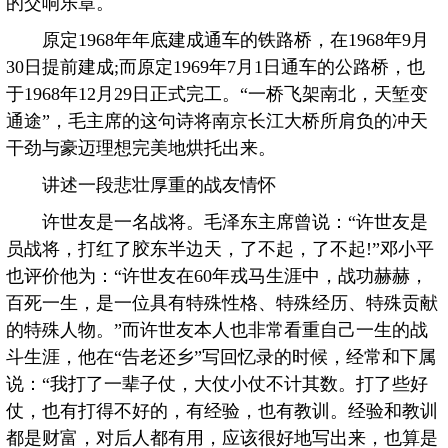
的交响乐章。
原定1968年年底建成通车的铁路桥，在1968年9月
30日提前建成;而原定1969年7月1日通车的公路桥，也
于1968年12月29日正式完工。“一桥飞架南北，天堑变
通途”，毛主席的这句诗将南京长江大桥所肩负的冲天
干劲与豪迈理想完美地烘托出来。
讲述一段悲壮厚重的战友情怀
许世友是一名战将。毛泽东主席曾说：“许世友是
员战将，打红了胶东半边天，了不起，了不起!”邓小平
也评价他为：“许世友在60年戎马生涯中，战功赫赫，
百死一生，是一位具有特殊性格、特殊经历、特殊贡献
的特殊人物。”而许世友本人也非常看重自己一生的战
斗生涯，他在“告老还乡”写回忆录的时候，经常和下属
说：“我打了一辈子仗，大仗小仗不计其数。打了些好
仗，也有打得不好的，有经验，也有教训。经验和教训
都是财富，对后人都有用，应该很好地写出来，也算是