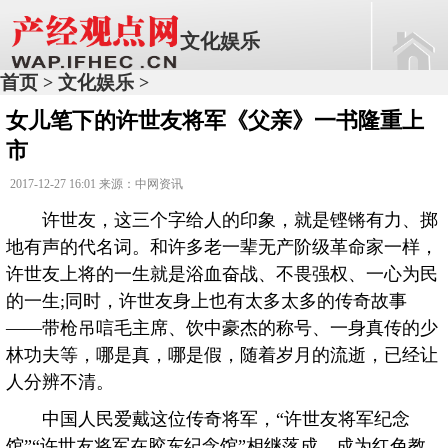
文化娱乐
首页
文化娱乐
>
>
女儿笔下的许世友将军《父亲》一书隆重上
市
2017-12-27 16:01 来源：中网资讯
许世友，这三个字给人的印象，就是铿锵有力、掷
地有声的代名词。和许多老一辈无产阶级革命家一样，
许世友上将的一生就是浴血奋战、不畏强权、一心为民
的一生;同时，许世友身上也有太多太多的传奇故事
——带枪吊唁毛主席、饮中豪杰的称号、一身真传的少
林功夫等，哪是真，哪是假，随着岁月的流逝，已经让
人分辨不清。
中国人民爱戴这位传奇将军，“许世友将军纪念
馆”“许世友将军在胶东纪念馆”相继落成，成为红色教