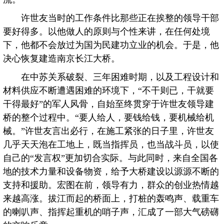
许世友当时的工作条件比那些正在挨整的领导干部
要好得多。以他做人的原则与个性来讲，在任何处境
下，他都不会放过为国为民建功立业的机会。于是，他
决心恢复建造南京长江大桥。
在中苏关系破裂、三年困难时期，以及工程设计和
材料供应不断遭遇困难的环境下，“不干则已，干就要
干得最好”的军人风骨，自始至终贯穿于许世友领导建
桥的整个过程中。“要人给人，要钱给钱，要机械给机
械。”许世友言出必行，在施工紧张的日子里，许世友
几乎天天泡在工地上，既当指挥员，也当战斗员，以使
自己的“发言权”更加切合实际。与此同时，来自全国各
地的技术力量和设备物资，给予大桥建设以源源不断的
支持和援助。宏图在前，领导有力，群众的创业热情越
来越高涨。拔江而起的桥面上，打桩的轰鸣声、载重车
的喇叭声、指挥起重机的哨子声，汇成了一部大气磅礴