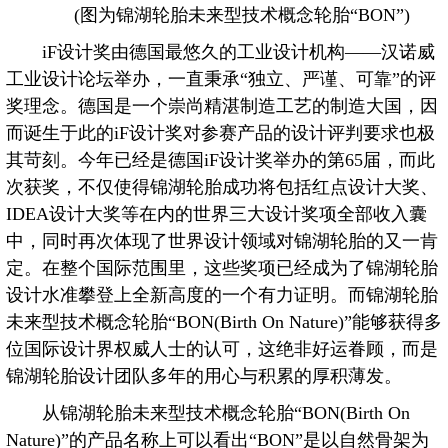
(图为锦湖轮胎未来型技术概念轮胎“BON”)
iF设计奖由德国最悠久的工业设计机构——汉诺威
工业设计论坛举办，一直秉承“独立、严谨、可靠”的评
奖理念。德国是一个崇尚精湛制造工艺的制造大国，因
而诞生于此的iF设计奖对参赛产品的设计评判要求也极
其苛刻。今年已经是德国iF设计奖举办的第65届，而此
次获奖，不仅使得锦湖轮胎成功将包括红点设计大奖、
IDEA设计大奖等在内的世界三大设计奖项全部收入囊
中，同时再次体现了世界设计领域对锦湖轮胎的又一肯
定。在整个国际范围里，这些奖项已经成为了锦湖轮胎
设计水准攀登上全新高度的一个有力证明。而锦湖轮胎
未来型技术概念轮胎“BON(Birth On Nature)”能够获得多
位国际设计界权威人士的认可，这绝非好运眷顾，而是
锦湖轮胎设计团队多年的用心与积累的厚积薄发。
从锦湖轮胎未来型技术概念轮胎“BON(Birth On
Nature)”的产品名称上可以看出“BON”是以自然骨架为