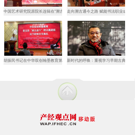
中国艺术研究院原院长连辑在“溯古通今”书法特训高研班线下研修
走向溯古通今之路 赋能书法职业成才—
胡振民书记在中华双创翰墨教育第五期“溯古通今”书法高研班“线
新时代的呼唤：重视学习早期古典书法