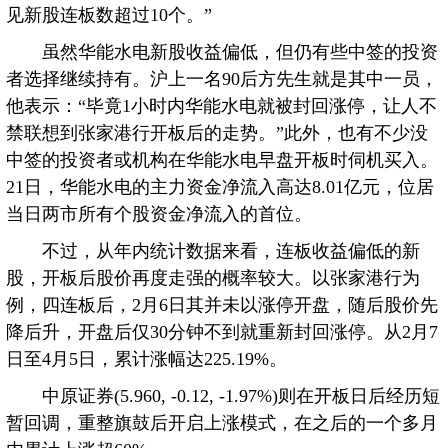
见新股连板数超过10个。”
虽然华能水电新股收益偏低，但仍有些中签的投资
者选择继续持有。沪上一名90后方先生就是其中一员，
他表示：“毕竟1小时内华能水电就被封回涨停，让人不
禁联想到张家港行开板后的走势。”此外，也有不少没
中签的投资者或机构在华能水电早盘开板时伺机买入。
21日，华能水电的主力资金净流入高达8.01亿元，位居
当日两市所有个股资金净流入的首位。
不过，从年内统计数据来看，连板收益偏低的新
股，开板后股价再度走强的概率较大。以张家港行为
例，四连板后，2月6日其并未以涨停开盘，随后股价先
降后升，开盘后仅30分钟不到就重新封回涨停。从2月7
日至4月5日，累计涨幅达225.19%。
中原证券(5.960, -0.12, -1.97%)则在开板日后经历短
暂回调，重整旗鼓后开启上涨模式，在之后的一个多月