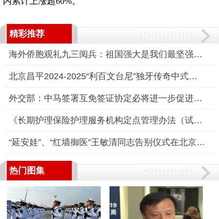
内累计上涨超60%。
精彩推荐
海外侨胞观礼九三阅兵：祖国强大是我们最坚强后盾
北京昌平2024-2025“利百文台尼”独牙传奇中式九球国际巡回赛全
外交部：中马签署互免签证协定必将进一步促进双边交流合作
《长期护理保险护理服务机构定点管理办法（试行）》政策解读
“延安娃”、“红墙御医”王敏清同志告别仪式在北京医院隆重举行
热门图集