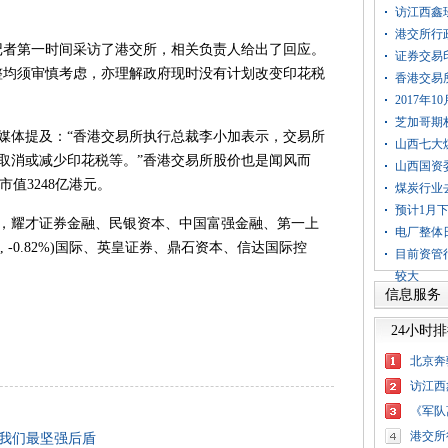
访江西鑫
港交所行
者第一时间采访了港交所，相关负责人给出了回应。
证券交易
整均须审慎考虑，亦理解政府现时没有计划改变印花税
香港交易
2017年
芝加哥期
体提及：“香港交易所执行总裁李小加表示，交易所
山西七大
取消或减少印花税等。”香港交易所股价也是闻风而
山西国资
市值3248亿港元。
煤炭行业
预计1月
耀才证券金融、民银资本、中国富强金融、第一上
电厂整体
.16, -0.82%)国际、英皇证券、鼎石资本、信达国际控
目前资管
较大
信息服务
24小时
北京奔
访江西
《军队
港交所
我们最坚强后盾