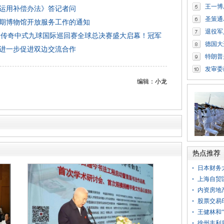
王一博
运用补偿办法》答记者问
圣策通
暑期博物馆开放服务工作的通知
退役军
尼”独牙传奇中式九球国际巡回赛全球总决赛盛大启幕！冠军
德国大
进一步促进双边交流合作
特朗普
发审委
编辑：小龙
热点推荐
日本财务
上海自贸
内资房地
股票交易
王健林和
徐州丰利