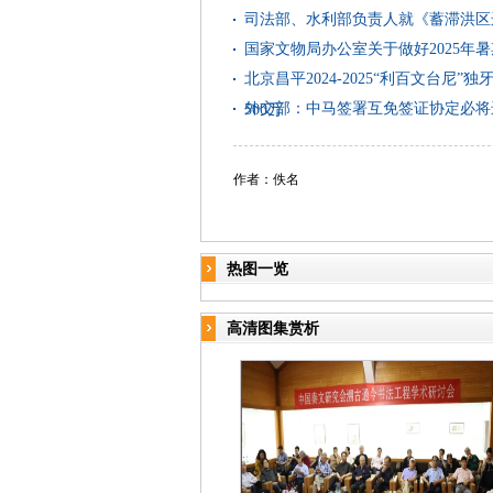
司法部、水利部负责人就《蓄滞洪区
国家文物局办公室关于做好2025年
北京昌平2024-2025“利百文台
外交部：中马签署互免签证协定必将
500万
作者：佚名
热图一览
高清图集赏析