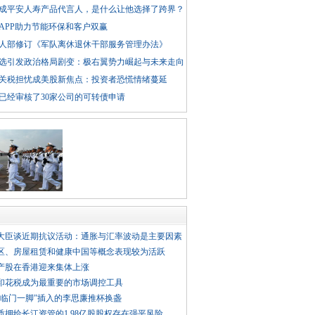
成平安人寿产品代言人，是什么让他选择了跨界？
APP助力节能环保和客户双赢
人部修订《军队离休退休干部服务管理办法》
选引发政治格局剧变：极右翼势力崛起与未来走向
关税担忧成美股新焦点：投资者恐慌情绪蔓延
已经审核了30家公司的可转债申请
大臣谈近期抗议活动：通胀与汇率波动是主要因素
区、房屋租赁和健康中国等概念表现较为活跃
产股在香港迎来集体上涨
印花税成为最重要的市场调控工具
“临门一脚”插入的李思廉推杯换盏
质押给长江资管的1.98亿股股权存在强平风险