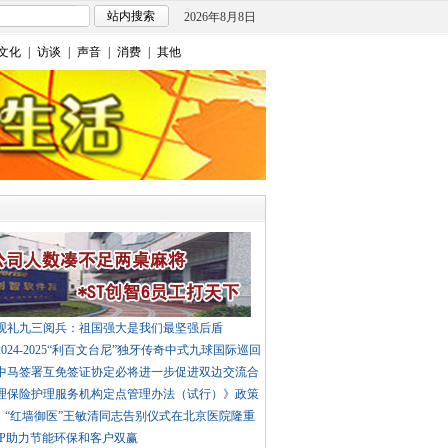
2026年8月8日
文化
|
访谈
|
声音
|
消费
|
其他
观礼九三阅兵：祖国强大是我们最坚强后盾
024-2025“利百文台尼”独牙传奇中式九球国际巡回
中马签署互免签证协定必将进一步促进双边交流合
理保险护理服务机构定点管理办法（试行）》政策
”、“红墙御医”王敏清同志告别仪式在北京医院隆重
PP助力节能环保和客户双赢