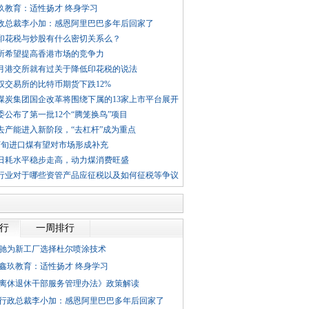
玖教育：适性扬才 终身学习
政总裁李小加：感恩阿里巴巴多年后回家了
印花税与炒股有什么密切关系么？
所希望提高香港市场的竞争力
10月港交所就有过关于降低印花税的说法
权交易所的比特币期货下跌12%
煤炭集团国企改革将围绕下属的13家上市平台展开
委公布了第一批12个“腾笼换鸟”项目
去产能进入新阶段，“去杠杆”成为重点
下旬进口煤有望对市场形成补充
日耗水平稳步走高，动力煤消费旺盛
行业对于哪些资管产品应征税以及如何征税等争议
排行
一周排行
驰为新工厂选择杜尔喷涂技术
鑫玖教育：适性扬才 终身学习
离休退休干部服务管理办法》政策解读
行政总裁李小加：感恩阿里巴巴多年后回家了