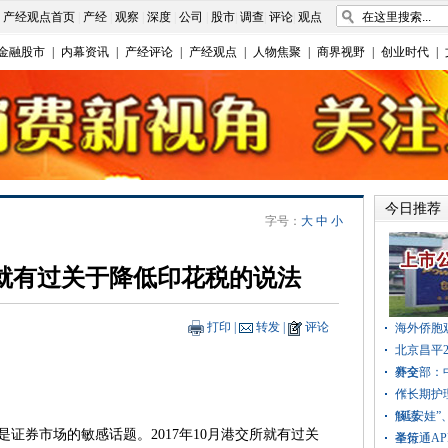
|
产经观点首页
|
产经
|
观察
|
深度
|
公司
|
股市
|
调查
|
评论
|
观点
金融股市
|
内幕资讯
|
产经评论
|
产经观点
|
人物焦聚
|
商界视野
|
创业时代
|
今日推荐
字号：
大
中
小
交所就有过关于降低印花税的说法
打印
|
转发
|
评论
海外侨胞
北京昌平2
赛全
外交部：
作
《长期护
解读
“延安娃
券市场的敏感话题。2017年10月港交所就有过关
举行
圣策通A