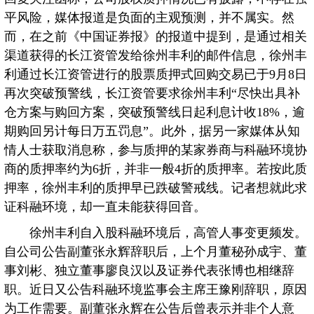
平风险，媒体报道是负面的主观预测，并不属实。然
而，在之前《中国证券报》的报道中提到，是通过相关
渠道获得的长江资管发给徐州丰利的邮件信息，徐州丰
利通过长江资管进行的股票质押式回购交易已于9月8日
再次突破预警线，长江资管要求徐州丰利“尽快出具补
仓方案与购回方案，突破预警线日起利息计收18%，逾
期购回另计每日万五罚息”。此外，据另一家媒体从知
情人士获取消息称，参与质押的某家券商与科融环境协
商的质押率约为6折，并非一般4折的质押率。若按此质
押率，徐州丰利的质押早已跌破警戒线。记者想就此求
证科融环境，却一直未能获得回音。
徐州丰利自入股科融环境后，高管人事变更频发。
自公司公告副董张永辉辞职后，上个月董秘孙成宇、董
事刘彬、独立董事廖良汉以及证券代表张博也相继辞
职。近日又公告科融环境监事会主席王豫刚辞职，原因
为工作需要。副董张永辉在公告后曾表示并非个人意