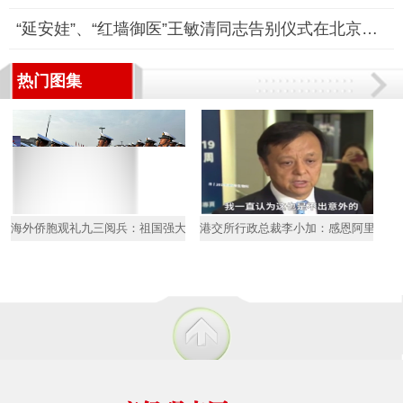
“延安娃”、“红墙御医”王敏清同志告别仪式在北京医院隆重举行
热门图集
海外侨胞观礼九三阅兵：祖国强大是我们最坚强后盾
港交所行政总裁李小加：感恩阿里巴巴