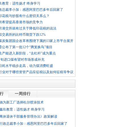
玖教育：适性扬才 终身学习
政总裁李小加：感恩阿里巴巴多年后回家了
印花税与炒股有什么密切关系么？
所希望提高香港市场的竞争力
10月港交所就有过关于降低印花税的说法
权交易所的比特币期货下跌12%
煤炭集团国企改革将围绕下属的13家上市平台展开
委公布了第一批12个“腾笼换鸟”项目
去产能进入新阶段，“去杠杆”成为重点
下旬进口煤有望对市场形成补充
日耗水平稳步走高，动力煤消费旺盛
行业对于哪些资管产品应征税以及如何征税等争议
排行
一周排行
驰为新工厂选择杜尔喷涂技术
鑫玖教育：适性扬才 终身学习
离休退休干部服务管理办法》政策解读
行政总裁李小加：感恩阿里巴巴多年后回家了