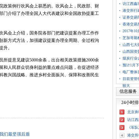
访江西鑫
院政策例行吹风会上获悉的。吹风会上，民政部、财
港交所行
部门介绍了办理全国人大代表建议和全国政协提案工
证券交易
香港交易
2017年
风会上介绍，国务院各部门把建议提案办理工作作
芝加哥期
创新方式方法，加强建议提案办理全周期、全过程沟
山西七大
提升。
山西国资
煤炭行业
意见建议5000余条，出台相关政策措施2000余
预计1月
展和人民群众切身利益的重点难点问题，在促进经济
电厂整体
科教兴国战略、推进乡村全面振兴、保障和改善民生
目前资管
较大
信息服务
24小时
北京奔
访江西
《军队
我们最坚强后盾
港交所