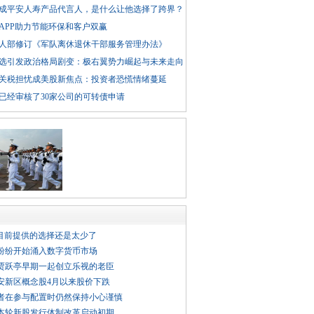
成平安人寿产品代言人，是什么让他选择了跨界？
APP助力节能环保和客户双赢
人部修订《军队离休退休干部服务管理办法》
选引发政治格局剧变：极右翼势力崛起与未来走向
关税担忧成美股新焦点：投资者恐慌情绪蔓延
已经审核了30家公司的可转债申请
品目前提供的选择还是太少了
纷纷开始涌入数字货币市场
贾跃亭早期一起创立乐视的老臣
雄安新区概念股4月以来股价下跌
者在参与配置时仍然保持小心谨慎
本轮新股发行体制改革启动初期