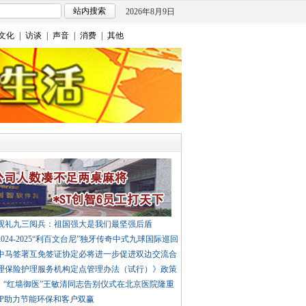
2026年8月9日
文化
|
访谈
|
声音
|
消费
|
其他
观礼九三阅兵：祖国强大是我们最坚强后盾
024-2025“利百文台尼”独牙传奇中式九球国际巡回
中马签署互免签证协定必将进一步促进双边交流合
理保险护理服务机构定点管理办法（试行）》政策
”、“红墙御医”王敏清同志告别仪式在北京医院隆重
PP助力节能环保和客户双赢