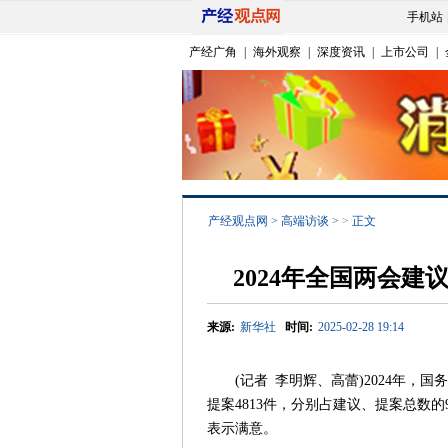
手机站
产经广角
|
海外观察
|
深度资讯
|
上市公司
|
产经观点网
>
高端访谈
>
>
正文
2024年全国两会
来源:
新华社
时间:
2025-02-28 19:14
(记者 李明辉、高蕾)2024年，国
提案4813件，分别占建议、提案总数的9
表示满意。