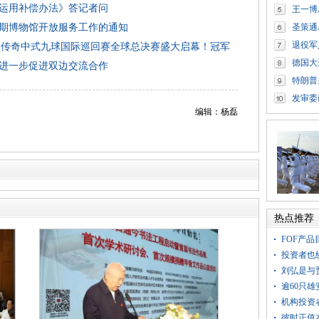
运用补偿办法》答记者问
王一博
暑期博物馆开放服务工作的通知
圣策通
退役军
尼”独牙传奇中式九球国际巡回赛全球总决赛盛大启幕！冠军
德国大
进一步促进双边交流合作
特朗普
发审委
编辑：杨磊
热点推荐
FOF产
投资者也
刘弘是与
逾60只
机构投资
彼时正值