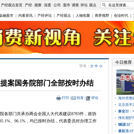
|
产经观点首页
|
产经
|
观察
|
深度
|
公司
|
股市
|
调查
|
评论
|
观点
金融股市
|
内幕资讯
|
产经评论
|
产经观点
|
人物焦聚
|
商界视野
|
创业时代
|
今日推荐
字号：
大
中
小
建议提案国务院部门全部按时办结
打印
|
转发
|
评论
海外侨胞
北京昌平2
赛全
外交部：
务院各部门共承办两会全国人大代表建议8783件，政协
作
《长期护
5.1%、96.1%，均已按时办结，代表委员对办理工作
解读
“延安娃
举行
圣策通A